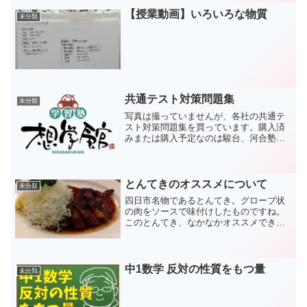
ゃないですかね。
【授業動画】いろいろな物質
未分類
共通テスト対策問題集
未分類
写真は撮っていませんが、各社の共通テ
スト対策問題集を買っています。購入済
みまたは購入予定なのは駿台、河合塾、Z
会、東進、代ゼミの数学・物理・化学・
情報です。受験生は、夏休みには共テの
過去問漬けになってもらいます。
とんてきのオススメについて
未分類
四日市名物であるとんてき。グローブ状
の肉をソースで味付けしたものですね。
このとんてき、なかなかオススメできる
店が少ないのです。まつもとの来来憲は
ブームの火付け役ともいうべきお店で
す。味も確かなのですが、いつ見ても混
んでいます。めちゃめちゃ混...
中1数学 反対の性質をもつ量
未分類