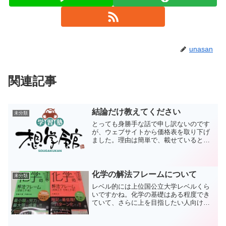
unasan
関連記事
結論だけ教えてください
未分類
とっても身勝手な話で申し訳ないのです
が、ウェブサイトから価格表を取り下げ
ました。理由は簡単で、載せていると問
い合わせが減るからです。逆に言えば、
載せなければ問い合わせが増えるとも言
えます。みんな価格は気になりますから
ね。講習前にはチラシを配...
化学の解法フレームについて
未分類
レベル的には上位国公立大学レベルくら
いですかね。化学の基礎はある程度でき
ていて、さらに上を目指したい人向けで
しょうか。解説はしっかりしています
が、唯一無二の本はちょっと言いすぎじ