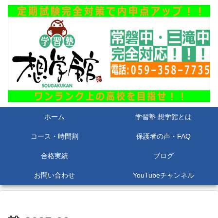
ホーム
学習塾 想学館とは
コース・時間割
保護者の声・FAQ
合格実績
ブログ
お問い合わせ
YouTubeチャンネル