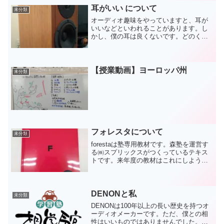
何度でも聞きますので...
耳がいい について
未分類
オーディオ趣味をやっていますと、耳が
いいなどといわれることがあります。し
かし、僕の耳は良くないです。どのくら
い良くないのかといえば、ラブレター
(M@STER VERSION)で、センターに卯
月、左右に美穂と響子という配置なのは
分かっても、時...
【授業動画】ヨーロッパ州
未分類
フォレスタについて
未分類
forestaは塾専用教材です。森塾を運営す
る㈱スプリックスがつくっているテキス
トです。来年度の教材はこれにしようと
思っています。■利点・個別指導専用に作
られていて、教えやすい。→まとめが簡
潔で、かつ赤シートで隠せるようになっ
ており、生徒に...
DENONと私
未分類
DENONは100年以上の長い歴史を持つオ
ーディオメーカーです。ただ、僕との相
性はいいものではありませんでした。オ