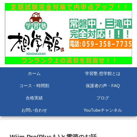
ホーム
学習塾 想学館とは
コース・時間割
保護者の声・FAQ
合格実績
ブログ
お問い合わせ
YouTubeチャンネル