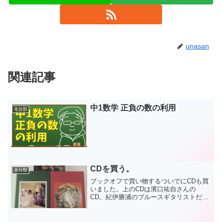
unasan
関連記事
中1数学 正負の数の利用
未分類
CDを買う。
未分類
ブックオフで買い物するついでにCDも買
いました。上のCDは濱口祐自さんの
CD。紀伊勝浦のブルースギタリストだそ
うです。下のCDは林原めぐみさんの
CD。昔持ってたんですけど、今は手元に
なかったので買いました。CDは何度でも