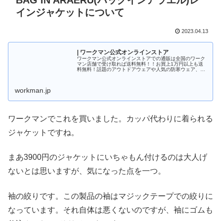
BAG IN ARAERU(バッグインアラエル)レ
インジャケットについて
2023.04.13
| ワークマン公式オンラインストア
ワークマン公式オンラインストアでの通販は全国のワーク
マン店舗で受け取れば送料無料！！お買上1万円以上も送
料無料！話題のアウトドアウェアや人気の防寒ウェア、か
っこいい作業着の店舗取り置きが可能です。ワークマン公
式オンラインストア
workman.jp
ワークマンでこれを買いました。カッパ代わりに着られる
ジャケットですね。
まあ3900円のジャケットにいちゃもん付けるのは大人げ
ないとは思いますが、気になった点を一つ。
袖の絞りです。この製品の袖はマジックテープでの絞りに
なっています。それ自体は悪くないのですが、袖にゴムも