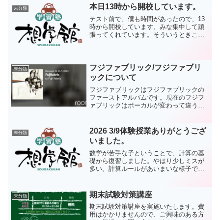
本日13時から開校しています。
未分類
テスト前で、僕も時間があったので、13
時から開校しています。みな集中して頑
張ってくれています。そういうときこそ
僕は暇です。YouTubeの原稿でも作ろう
かとは思うのですが、ちょっと気が乗ら
ないのでのんびりしています。
フジファブリック/フジファブリ
未分類
ックについて
フジファブリックはフジファブリックの
ファーストアルバムです。現在のフジフ
ァブリックはボーカルが変わって違うバ
ンドになってしまったと思っています。
志村くんが若くして亡くなってしまった
からね。残念です。志村くんの歌はうま
2026 3/9体験授業ありがとうござ
未分類
かったかと言えば何とも言...
いました。
数学が苦手な子ということで、計算の基
礎から復習しました。やはり少しミスが
多い。計算ルールがあいまいな様子で
す。ちょっと修正すると正解できるよう
になったので、理解力はある印象です。
後は地道に修正と演習を繰り返すだけか
期末試験対策講座
未分類
な。時間はかかりそうな印象...
期末試験対策講座を実施いたします。費
用はかかりませんので、ご興味のある方