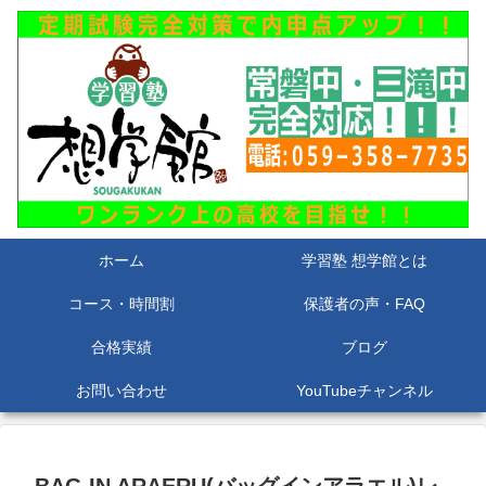
ホーム
学習塾 想学館とは
コース・時間割
保護者の声・FAQ
合格実績
ブログ
お問い合わせ
YouTubeチャンネル