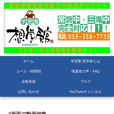
ホーム
学習塾 想学館とは
コース・時間割
保護者の声・FAQ
合格実績
ブログ
お問い合わせ
YouTubeチャンネル