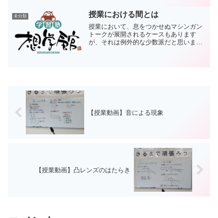
感はこちらの方が圧倒的に良いです。そ
んなわけで、ノーマルに戻...
授業における間とは
未分類
授業において、息をつかせぬマシンガン
トークが展開されるケースもあります
が、それは例外的な少数派だと思いま
す。一般には何らかの間や短い沈黙が含
まれるケースが主です。今回は授業にお
ける間、あるいは沈黙について。集団指
導と個別指導では、沈黙に対す...
【授業動画】音による現象
【授業動画】凸レンズのはたらき