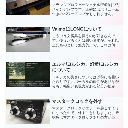
マランツプロフェッショナルPA01はプリ
メインアンプです。正確にはボリューム
つきのパワーアンプかもしれません。こ
れを買ったときは、PA02と迷って、見た
目が好きだったのでPA01を買いました。
最初は1台しか買えなかったですが、勢い
Vaimo11LONGについて
未分類
があって熱...
こういう文房具を買うのが好きなんで
す。使うだろうとは思いますが、それ以
上にものとして魅力的。で、これは何か
と言えば、冊子印刷のホッチキス止めが
できるものです。複合機を導入して冊子
印刷を頻繁に使うようになったので、中
央でホッチキス止めができる...
エルマ/ヨルシカ、幻燈/ヨルシカ
未分類
について
ヨルシカの良さについては以前にも書い
た通りです。ボーカルの個性がありなが
らも、幅広い表現力がある部分が強みで
しょう。エルマも幻燈も良いアルバムで
す。個人的には、心に穴が開いた、月に
吠える、老人と海、又三郎あたりが好き
マスタークロックを外す
未分類
ですね。
マスタークロックがエラーを起こすよう
になったので、外すことにしました。透
明感はマスタークロックありの方が良い
のですが、音像定位や自然さではなしの
方が良かったです。特にドラムの奥行き