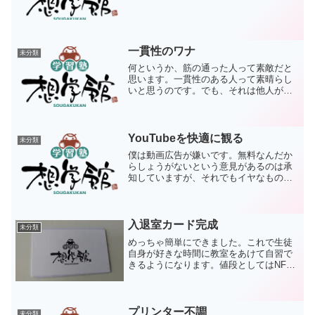
一貫性のワナ
未分類
何というか、筋の通った人って素敵だと
思います。一貫性のある人って素晴らし
いと思うのです。でも、それは他人がそ
うであるから良いのであって、自分がそ
うなるべきかは考えものです。どこかで
首尾一貫していたいと思っているのです
が、それが足かせになって...
YouTubeを快適に観る
未分類
僕は動画広告が嫌いです。無料なんだか
らしょうがないという意見があるのは承
知していますが、それでもイヤなものは
イヤです。ですから、スマホでは
YouTube Revancedを使っています。この
アプリがあるからiPhoneに乗り換えられ
ないとい...
入退室カード完成
未分類
めっちゃ簡単にできました。これで生徒
自身が好きな時間に教室をあけて自習で
きるようになります。値段としてはNFC
カードと、ラベルシールだけなので、一
人100円程度でしょうか。この写真は裏面
でして、表面はComiruの入退室用QRコー
ドが貼って...
プリンター不調
未分類