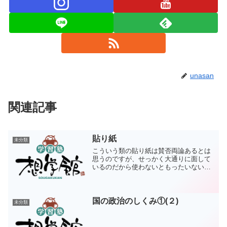
unasan
関連記事
貼り紙
未分類
こういう類の貼り紙は賛否両論あるとは
思うのですが、せっかく大通りに面して
いるのだから使わないともったいない気
がするのです。ちゃんと生きてます。ま
だ頑張ってますというアピールになれば
それで良いのです。この界隈、塾が出来
てはなくなっていきますか...
国の政治のしくみ①(２)
未分類