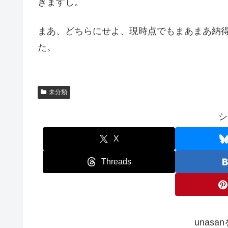
きますし。
まあ、どちらにせよ、現時点でもまあまあ納
た。
未分類
シ
X
Threads
unas