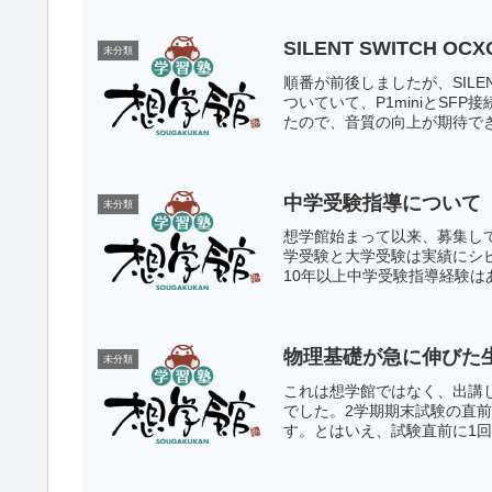
SILENT SWITCH 
未分類
順番が前後しましたが、SILEN
ついていて、P1miniとSF
たので、音質の向上が期待でき
中学受験指導について
未分類
想学館始まって以来、募集し
学受験と大学受験は実績にシ
10年以上中学受験指導経験は
物理基礎が急に伸びた
未分類
これは想学館ではなく、出講
でした。2学期期末試験の直
す。とはいえ、試験直前に1回