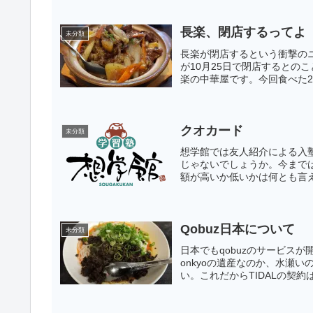
長楽、閉店するってよ
未分類
長楽が閉店するという衝撃の
が10月25日で閉店するとの
楽の中華屋です。今回食べた2
クオカード
未分類
想学館では友人紹介による入
じゃないでしょうか。今までは
額が高いか低いかは何とも言え
Qobuz日本について
未分類
日本でもqobuzのサービス
onkyoの遺産なのか、水瀬
い。これだからTIDALの契約