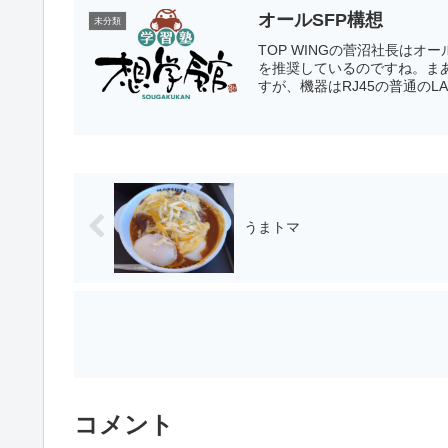
オールSFP構想
未分類
TOP WINGの菅沼社長はオ
を推奨しているのですね。ま
すが、機器はRJ45の普通のL
うまトマ
コメント