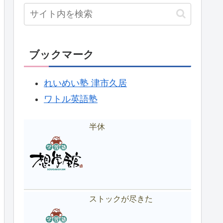
ブックマーク
れいめい塾 津市久居
ワトル英語塾
半休
ストックが尽きた