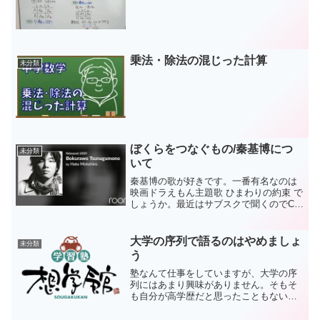
乗法・除法の混じった計算
未分類
ぼくらをつなぐもの/秦基博につ
未分類
いて
秦基博の歌が好きです。一番有名なのは
映画ドラえもん主題歌 ひまわりの約束 で
しょうか。最近はサブスクで聞くのでCD
は買わなくなりましたが、ベストアルバ
ムが出てるみたいですね。いい曲が多す
ぎてオススメを挙げるのも難しいのです
大学の序列で語るのはやめましょ
未分類
が、ぼくらをつなぐ...
う
塾なんて仕事をしていますが、大学の序
列にはあまり興味がありません。そもそ
も自分が高学歴だと思ったこともない
し、その中でも出来のいい学生ではなか
ったからです。もちろん、○○大学に行き