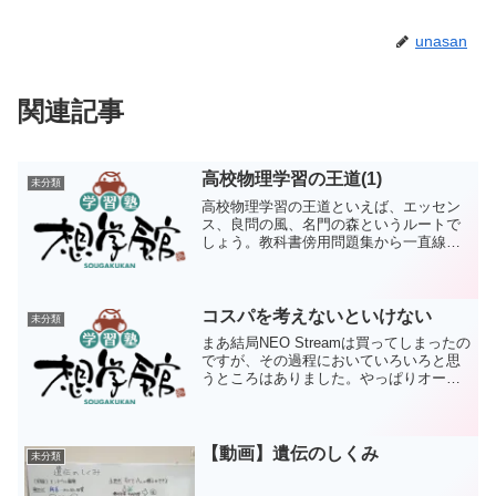
unasan
関連記事
高校物理学習の王道(1)
未分類
高校物理学習の王道といえば、エッセン
ス、良問の風、名門の森というルートで
しょう。教科書傍用問題集から一直線に
つながっていきますね。さて、このルー
トなのですが、誰にでもお勧めできるル
ートではありません。理由はいろいろあ
りますが、まずはエッセン...
コスパを考えないといけない
未分類
まあ結局NEO Streamは買ってしまったの
ですが、その過程においていろいろと思
うところはありました。やっぱりオーデ
ィオは沼みたいなもので、気にし始めた
らキリがない。吉田苑の店長も以前にこ
んなことを書いています。諦めが肝心
(05.02/1...
【動画】遺伝のしくみ
未分類