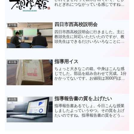
れとぎれにつながっている感じですね。
で、結局asusのルーターをPCから再起動
したら直りました。スマホのアプリから
ではダメでした。なんだかよく分かりま
せんでしたが...
四日市西高校説明会
未分類
四日市西高校説明会に行きました。主に
教頭先生に対応いただいたのですが、教
頭先生はできるだけいろいろなことに答
えていただけるようにご配慮いただいて
いると感じています。ありがたいことで
す。それにもかかわらず、質疑応答では
○○のデータがないなら作...
指導用イス
未分類
ちょっと大きなこの箱。中身はこんな感
じでした。部品を組み合わせて完成。1分
かかってないです。お値段は3000円ほ
ど。イス自体はあるのですが、背もたれ
付きだと邪魔なんですね。これなら邪魔
にはならないでしょう。
指導報告書の質を上げたい
未分類
指導報告書あるでしょ。今日こんな授業
しましたよっていうやつ。その質を上げ
たいのですね。指導報告書の質をどう定
義するのかは難しいのですが、知りたい
情報が過不足なく書かれていることが必
要だと思うのですね。現状、来た時間、