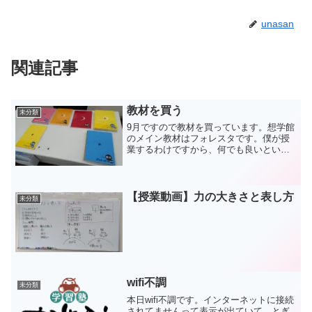
unasan
関連記事
教材を買う
未分類
9月ですので教材を買っています。想学館
のメイン教材はフォレスタです。僕が授
業するわけですから、何でも良いといえ
ば別に良いんですけど、これを使うと指
導が楽なんですよ。もちろんこれだけで
完結しませんので、補充プリント等を活
用していく形になります...
【授業動画】力の大きさと表し方
未分類
wifi不調
未分類
本日wifi不調です。インターネットに接続
されてませんって表示が出ていて、とぎ