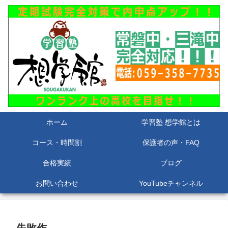
ホーム
学習塾 想学館とは
コース・時間割
保護者の声・FAQ
合格実績
ブログ
お問い合わせ
YouTubeチャンネル