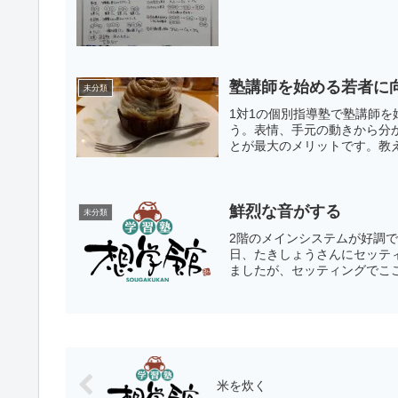
塾講師を始める若者に
未分類
1対1の個別指導塾で塾講師
う。表情、手元の動きから分
とが最大のメリットです。教え
鮮烈な音がする
未分類
2階のメインシステムが好調です。X
日、たきしょうさんにセッテ
ましたが、セッティングでここ
米を炊く