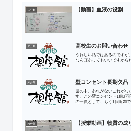
【動画】血液の役割
未分類
高校生のお問い合わせ
未分類
うれしい話ではあるのですが
なんぼあってもいいですから
壁コンセント長期欠品
未分類
世の中、あれがないこれがない
す。この壁コンセント1個3
の一員として、もう1個追加で
【授業動画】物質の成
未分類