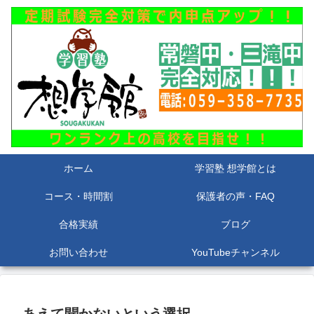
ホーム
学習塾 想学館とは
コース・時間割
保護者の声・FAQ
合格実績
ブログ
お問い合わせ
YouTubeチャンネル