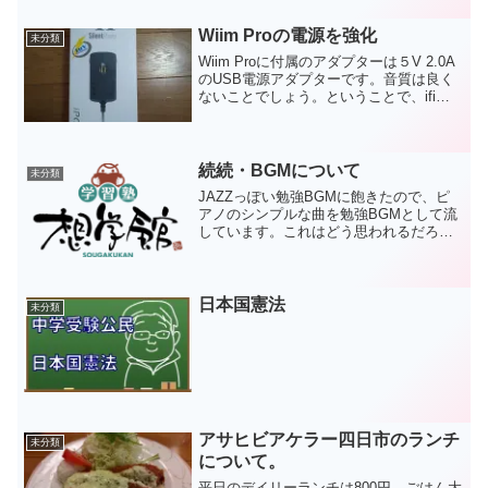
買ってみました。西部海苔店のものと、
井口食品の業務用を...
Wiim Proの電源を強化
未分類
Wiim Proに付属のアダプターは５V 2.0A
のUSB電源アダプターです。音質は良く
ないことでしょう。ということで、ifiの
ACアダプターを買いました。ちょうど中
古で出物があったので。詳細な比較はし
ていないのですが、少なくとも悪くはな
っ...
続続・BGMについて
未分類
JAZZっぽい勉強BGMに飽きたので、ピ
アノのシンプルな曲を勉強BGMとして流
しています。これはどう思われるだろう
か。
日本国憲法
未分類
アサヒビアケラー四日市のランチ
未分類
について。
平日のデイリーランチは800円。ごはん大