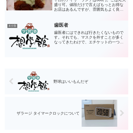
盛り可。値段だけで言えばもっとお得な
お店はあるんですが、雰囲気もよく良い
お店なのです。よく行くだけに、画像フ
ォルダが火を噴いてしまいました。全部
おいしかったです。
歯医者
未分類
歯医者にはできれば行きたくないもので
す。それでも、マスクを外すことが多く
なってきたわけで、エチケットの一つと
して行っておくべきかと思ったので、し
ぶしぶ行きました。健診的なことと、ち
ょっとクリーニングで良いのですが、向
こうからすればそうではな...
野球はいいもんだぞ
ザラージ タイマークロックについて