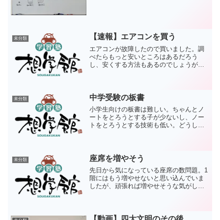
【速報】エアコンを買う
未分類
エアコンが故障したので買いました。調
べたらもっと安いところはあるだろう
し、安くする方法もあるのでしょうが、
まあしょうがないかと言えるくらいの金
額で妥協しました。できるだけ早く欲し
いのはやまやまですが、7月はエアコン需
要の多い季節で、取付予定...
中学受験の板書
未分類
小学生向けの板書は難しい。ちゃんとノ
ートをとろうとする子が少ないし、ノー
トをとろうとする技術も低い。どうして
もノートをとりたいという子もいるの
で、そこはある程度合わせていくにして
も中高生のようにガリガリ書いていくと
いうイメージではない。試し...
座席を増やそう
未分類
先日から気になっている座席の数問題。1
階にはもう増やせないと思い込んでいま
したが、頑張れば増やせそうな気がして
きました。脳内でレイアウトをあーでも
ないこーでもないと考えています。生徒
にも意見を聞きつつ、快適な環境を追求
していこうと思います。
【動画】四大文明のその後