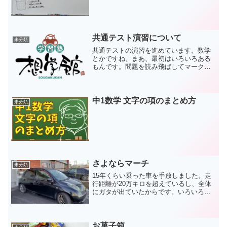
共通テスト演習について
未分類
共通テストの演習を進めています。数学
とかですね。まあ、最初はいろいろある
もんです。問題を読み飛ばしてマークが
ずれるとか、焦って計算が合わなくなっ
たりだとか、マークの塗り方が雑だと
か。練習なのでミスが出るのはしょうが
ないです。でも、同じミスは...
中1数学 文字の項のまとめ方
未分類
さよならマーチ
未分類
15年くらい乗った車を手放しました。走
行距離が20万キロを超えているし、全体
にガタが出ていたからです。いろいろと
考えましたが、手放すには今が一番良い
時期だと思っています。原付での移動に
もなれましたし、雨が強ければ電車で移
動すれば良いだけです...
お菓子箱