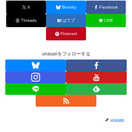
X
Bluesky
Facebook
Threads
はてブ
LINE
Pinterest
unasanをフォローする
unasan