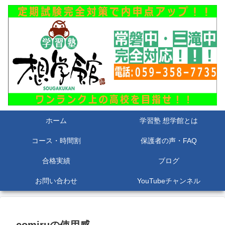
ホーム
学習塾 想学館とは
コース・時間割
保護者の声・FAQ
合格実績
ブログ
お問い合わせ
YouTubeチャンネル