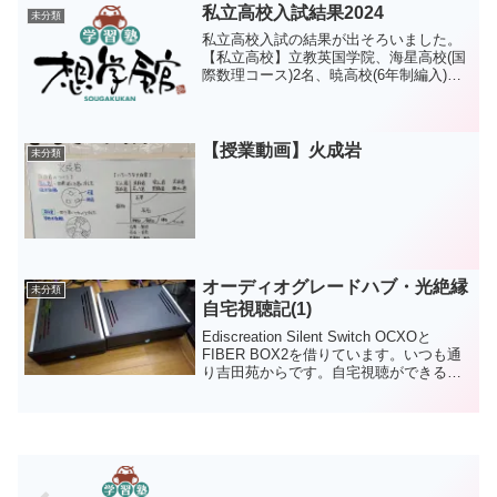
は正しく入力していたものの、予期せぬ
私立高校入試結果2024
未分類
エ...
私立高校入試の結果が出そろいました。
【私立高校】立教英国学院、海星高校(国
際数理コース)2名、暁高校(6年制編入)、
四日市メリノール学院以上です。中3生が
4人だからね。上出来でしょう。ただ、こ
れで終わりではありません。3人は公立高
校後期入試...
【授業動画】火成岩
未分類
オーディオグレードハブ・光絶縁
未分類
自宅視聴記(1)
Ediscreation Silent Switch OCXOと
FIBER BOX2を借りています。いつも通
り吉田苑からです。自宅視聴ができるの
はうれしいですね。contour1.1もPA01も
試聴して買いましたから。LANケーブル
も借りて...