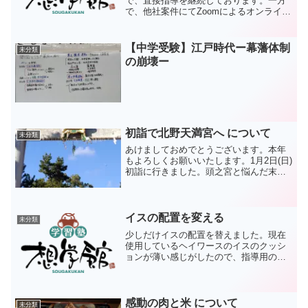
で、直接指導を継続しております。一方
で、他社案件にてZoomによるオンライン
指導を行いました。1回やってみた感想を
記しておこうと思います。一言で、対面
の7割くらいの効率だと感じています。3
【中学受験】江戸時代ー幕藩体制
未分類
割引の大半は手元が...
の崩壊ー
初詣で北野天満宮へ について
未分類
あけましておめでとうございます。本年
もよろしくお願いいたします。1月2日(日)
初詣に行きました。頭之宮と悩んだ末、
北野天満宮へ。原付で4時間半くらいかか
りました。国道1号線をひた走れば京都に
は着くのですが、途中で道を間違えたり
して大変でし...
イスの配置を変える
未分類
少しだけイスの配置を替えました。現在
使用しているヘイワースのイスのクッシ
ョンが薄い感じがしたので、指導用のイ
スに替えるのですね。代わりに生徒用ブ
ースにあったリープチェアを事務作業用
にしました。リープチェアといえば高級
チェアで、なんで生徒ブー...
感動の肉と米 について
未分類