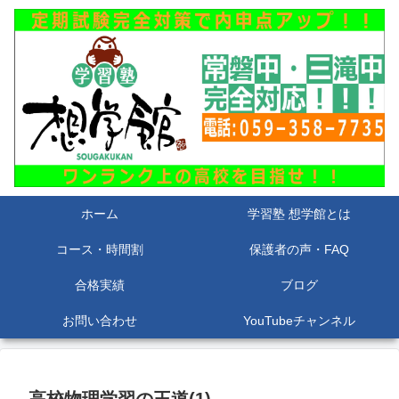
ホーム
学習塾 想学館とは
コース・時間割
保護者の声・FAQ
合格実績
ブログ
お問い合わせ
YouTubeチャンネル