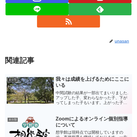
unasan
関連記事
我々は成績を上げるためにここに
未分類
いる
中間試験の結果が一部出てまいりました.
アップした子、変わらなかった子、下が
ってしまった子もいます。上がった子に
関しては各自課題はあるかとは思います
が、一定の評価ができると思います。問
題は下がってしまった子です。これはも
Zoomによるオンライン個別指導
未分類
う我々の責任であると考...
について
想学館は現時点では開校していますの