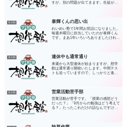
すが、別の問題が出てきます。生徒が希
望通り受講できるかどうかです。机の数
には限りがあるので。あと、新年度のこ
とも気になります。好調に推移すると週3
日では回りません...
泰輝くんの思い出
未分類
れいめい塾で1年間お世話になりました。
毎週木曜日に担当していたのが泰輝くん
です。まあ1年いろいろありましたけれ
ど、最終的には名城、近畿、立命館そし
て三重大を攻略して三重大に進学するこ
とになりました。良かったですね。僕か
ら見たいろいろを残して...
連休中も通常通り
未分類
来週から大型連休が始まりますが、想学
館は通常通り開校いたします。中間テス
トも迫っていますので、しっかりと進度
をとりたいですね。
営業活動苦手部
未分類
営業活動が苦手です。「授業の感想どう
だった？」「9月からの勉強はどう考えて
る？」たったこれだけの話なんですけ
ど、何年たっても苦手です。面談してい
るヒマがあったら指導していたいので
す。でも、そうも言っていられません。
このままでは9月の予定が立...
除草作業