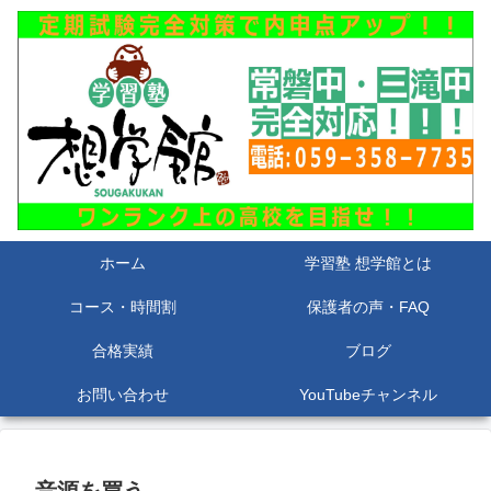
ホーム
学習塾 想学館とは
コース・時間割
保護者の声・FAQ
合格実績
ブログ
お問い合わせ
YouTubeチャンネル