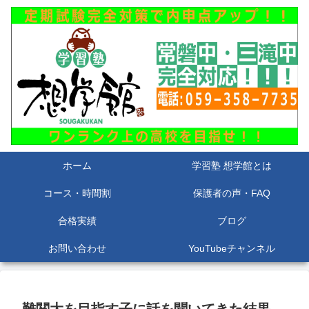
ホーム
学習塾 想学館とは
コース・時間割
保護者の声・FAQ
合格実績
ブログ
お問い合わせ
YouTubeチャンネル