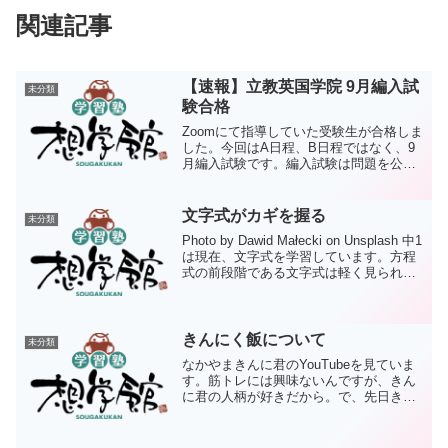
関連記事
【速報】立教英国学院 9月編入試
未分類
験合格
Zoomにて指導していた受験生が合格しま
した。今回はA日程、B日程ではなく、9
月編入試験です。編入試験は問題を公開
していないし、正直最後まで読めません
でした。それでも出題傾向を分析し、難
易度の近そうな問題で演習を積んできま
文字式がカギを握る
未分類
した。本人の実力で...
Photo by Dawid Małecki on Unsplash 中1
は現在、文字式を学習しています。方程
式の前段階である文字式は軽く見られる
こともあるのですが、とても大切な分野
です。文字式の変形がうまくできない場
合、方程式の計算で大き...
きんにく飯について
未分類
なかやまきんに君のYouTubeを見ていま
す。筋トレには興味ないんですが、きん
に君の人柄が好きだから。で、先日きん
にく飯なるものが上がっていました。さ
さみともやし・キノコに梅や大葉で味付
けするといいとのこと。ダイエットにも