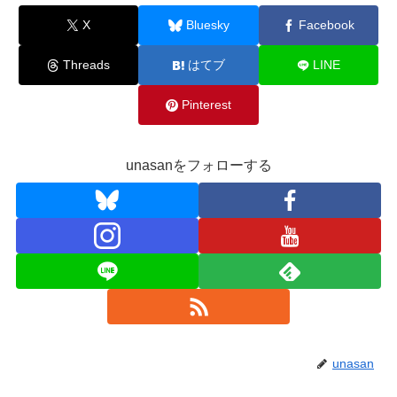
X
Bluesky
Facebook
Threads
はてブ
LINE
Pinterest
unasanをフォローする
unasan