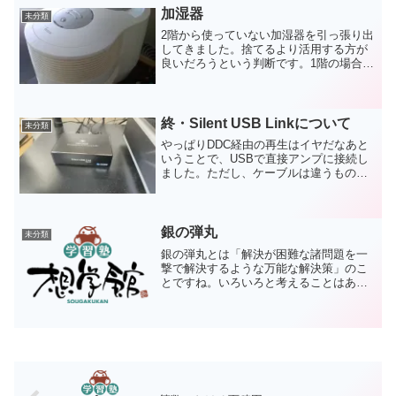
良さそうなので、参...
加湿器
未分類
2階から使っていない加湿器を引っ張り出
してきました。捨てるより活用する方が
良いだろうという判断です。1階の場合、
空間が比較的広く、エアコン等で乾く傾
向にあるためちょうどいいのではないで
しょうか。復活させるためにフィルタを
購入しなければならな...
終・Silent USB Linkについて
未分類
やっぱりDDC経由の再生はイヤだなあと
いうことで、USBで直接アンプに接続し
ました。ただし、ケーブルは違うものに
変えています。そうしたらですねえ、す
ごく調子が良くて。YouTubeでもノイズ
が出ないし、順調です。Qobuzについて
は、ASI...
銀の弾丸
未分類
銀の弾丸とは「解決が困難な諸問題を一
撃で解決するような万能な解決策」のこ
とですね。いろいろと考えることはあっ
て、夏期講習の準備が終われば冬期講習
の、冬期講習の準備が終われば来年度の
ことを考えてしまいます。いろいろと思
い通りにならないけれど、...