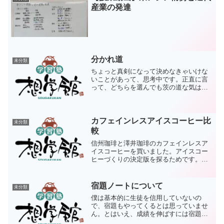
産業の発達
分かれ道
未分類
ちょっと真剣になって決めなきゃいけな
いことがあって、思考中です。正直に言
って、どちらを選んでも茨の道な気はし
ますが、何とも言えません。こういうの
は後になってどちらが良かったというも
のであって、現時点では何らかの根拠を
思って前に進む以外に何も...
カフェインレスアイスコーヒー比
未分類
較
信州珈琲と澤井珈琲のカフェインレスア
イスコーヒーを買いました。アイスコー
ヒーづくりの決定版を探るためです。結
論から言えば、澤井珈琲の方が良かった
です。理由は以下の通り。・信州珈琲は
苦み香りが先行して、コーヒーらしい味
宿題ノートについて
未分類
が出にくい。味が欲しくて...
僕は基本的に生徒を信用していないの
で、宿題もやってくるとは思っていませ
ん。とはいえ、成績を伸ばすには宿題が
必須なわけで、どうすれば一番やりやす