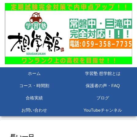
ホーム
学習塾 想学館とは
コース・時間割
保護者の声・FAQ
合格実績
ブログ
お問い合わせ
YouTubeチャンネル