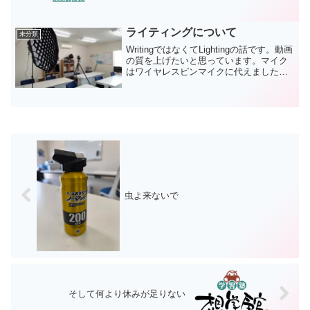
いかも考えたりします。今、頭の中にあ
るのは宿題ノートです。別にルーズリー
フでも良いですが、できれば...
ライティングについて
未分類
WritingではなくてLightingの話です。動画
の質を上げたいと思っています。マイク
はワイヤレスピンマイクに代えました。
画質は4K撮影に変えました。でも、何か
足りない。そうです、光量です。そんな
わけで、Amaran 200dを買いまし...
虫よ来ないで
そして何より休みが足りない