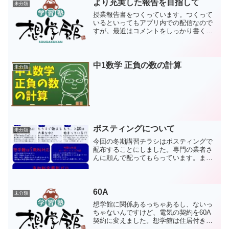
より充実した報告を目指して
未分類
授業報告書をつくっています。つくって
いるといってもアプリ内での配信なので
すが。最近はコメントをしっかり書くよ
うに心がけています。僕らからしたら普
通のことでも、ご家庭にとってはそうで
はないかもしれないので。comiruでコメ
ントを書くと、文字...
中1数学 正負の数の計算
未分類
ポスティングについて
未分類
今回の冬期講習チラシはポスティングで
配布することにしました。専門の業者さ
んに頼んで配ってもらっています。まだ
配布完了していませんが、お叱りの電話
をいただきました。塾の対象となる子の
いない家庭に投函されるのは良い感じが
しないとのことでした。ご...
60A
未分類
想学館に関係あるっちゃあるし、ないっ
ちゃないんですけど、電気の契約を60A
契約に変えました。想学館は住居付き店
舗でして、1Fでエアコン2台つけながら