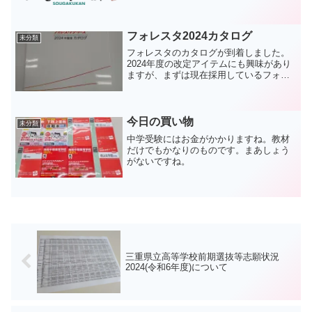
2Fで乾燥機などを回すと、時々ブレーカ
ーが落ちていたのですね。僕の不便だけ
なら良いのですが、...
フォレスタ2024カタログ
未分類
フォレスタのカタログが到着しました。
2024年度の改定アイテムにも興味があり
ますが、まずは現在採用しているフォレ
スタを使いこなすということに意識を置
いていきたいですね。フォレスタ英語は
良い教材なのですが、やはり本文訳だけ
は自分でやらないとだ...
今日の買い物
未分類
中学受験にはお金がかかりますね。教材
だけでもかなりのものです。まあしょう
がないですね。
三重県立高等学校前期選抜等志願状況
2024(令和6年度)について