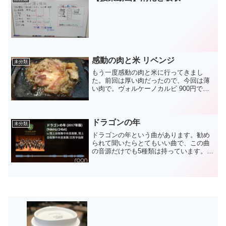
感動の肉と米 リベンジ
未分類
もう一度感動の肉と米に行ってきまし
た。前回は厚い肉だったので、今回は薄
い肉で。ヴォルケーノカルビ 900円で
す。今回は良かったです。満足感も高い
一品ですね。この肉とごはんおかわり自
由で900円はコスパ高いですね。ただ、混
んでるのは相変わらず...
ドラゴンの年
未分類
ドラゴンの年という曲があります。勧め
られて聞いたらとてもいい曲で、この曲
の音源だけでも5種類は持っています。そ
んななか見つけたこの音源。ワクワクし
ながら聞いてみたら、録音も演奏もとて
も素晴らしいものでした。それにして
も、自衛隊中央音楽隊の定...