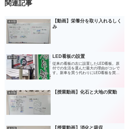
関連記事
【動画】栄養分を取り入れるしく
未分類
み
LED看板の設置
未分類
従来の看板の左に設置したLED看板。原
付での生活を選んだ最大の理由がコレで
す。新車を買う代わりにLED看板を買っ
たと言うことですね。想学館も商売です
から、たくさんの生徒に通ってほしいで
す。でも、世の中にはたくさんの塾があ
って、塾を知ってもら...
【授業動画】化石と大地の変動
未分類
【授業動画】消化と吸収
未分類