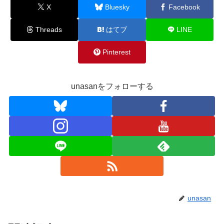
X
Bluesky
Facebook
Threads
はてブ
LINE
Pinterest
unasanをフォローする
unasan