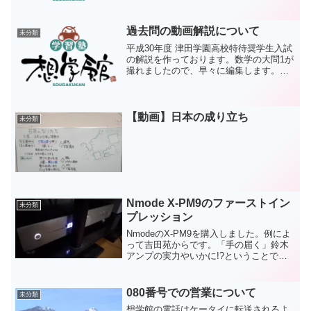
う。
過去問の動画解説について
未分類
平成30年度 津田学園高校特待奨学生入試
の解説を作っております。数学の大問1が
撮れましたので、早々に編集します。日
曜日に解説しちゃうから、大問2以降は後
でも良いかなあ。生徒に聞いて判断しま
しょう。
【動画】日本の成り立ち
未分類
Nmode X-PM9のファーストイン
未分類
プレッション
NmodeのX-PM9を購入しました。例によ
って吉田苑からです。「手の届く」鈴木
アンプの実力やいかに!?ということでフ
ァーストインプレッションです。■外観・
はっきり言ってダサい。この価格のアン
プとは思えません。・ボリュームの質感
080番号での営業について
未分類
は良い。重さ...
想学館の電話はケータイに転送されるよ