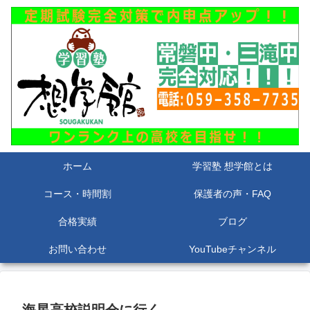
ホーム
学習塾 想学館とは
コース・時間割
保護者の声・FAQ
合格実績
ブログ
お問い合わせ
YouTubeチャンネル