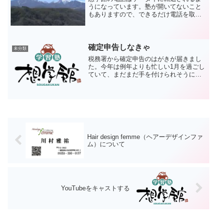
うになっています。塾が開いてないこと
もありますので、できるだけ電話を取り
たいのですね。もちろん、営業電話は別
です。何か必要なものはこっちから探す
し、何より時間を取られるのは迷惑で
す。そんなわけで、ケータイ...
確定申告しなきゃ
未分類
税務署から確定申告のはがきが届きまし
た。今年は例年よりも忙しい1月を過ごし
ていて、まだまだ手を付けられそうにな
りません。その気になれば1、2日で終わ
る作業なのですが、毎年やり方を忘れる
ので時間がかかるのです。まあ、2月に入
ったらのんびりやり...
Hair design femme（ヘアーデザインファ
ム）について
YouTubeをキャストする