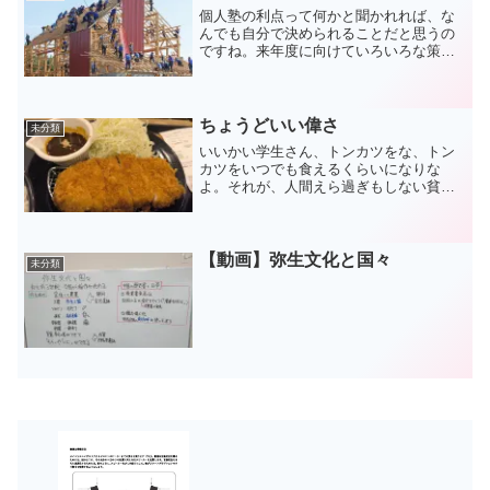
ングした方が高音質でし...
個人塾の利点って何かと聞かれれば、な
んでも自分で決められることだと思うの
ですね。来年度に向けていろいろな策を
練ってますが、これらも個人塾だからで
きることであって、FCとかサラリーマン
ならここまで振り切ったことはできない
と思うのですね。もちろ...
ちょうどいい偉さ
未分類
いいかい学生さん、トンカツをな、トン
カツをいつでも食えるくらいになりな
よ。それが、人間えら過ぎもしない貧乏
すぎもしない、ちょうどいいくらいって
とこなんだ。（美味しんぼより）ついに
ちょうどいいくらいの偉さになれました
か？違います。ただ食いしん...
【動画】弥生文化と国々
未分類