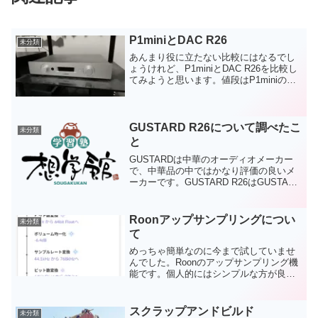
P1miniとDAC R26
未分類
あんまり役に立たない比較にはなるでし
ょうけれど、P1miniとDAC R26を比較し
てみようと思います。値段はP1miniのほ
うが4倍くらい高いので、フェアな比較に
はならないですけれども。一番の違い
は、無音部の雰囲気だと思います。
P1min...
GUSTARD R26について調べたこ
未分類
と
GUSTARDは中華のオーディオメーカー
で、中華品の中ではかなり評価の良いメ
ーカーです。GUSTARD R26はGUSTARD
のフラグシップDACで、R-2R方式を採用
しています。R-2R方式はDACチップによ
らず、大量の抵抗でDA変換を行...
Roonアップサンプリングについ
未分類
て
めっちゃ簡単なのに今まで試していませ
んでした。Roonのアップサンプリング機
能です。個人的にはシンプルな方が良い
と思っていまして、余計な変換はしない
方が高音質ではないかと思っていまし
た。でも、やってみるとアップサンプリ
スクラップアンドビルド
未分類