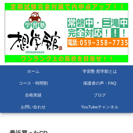
ホーム
学習塾 想学館とは
コース・時間割
保護者の声・FAQ
合格実績
ブログ
お問い合わせ
YouTubeチャンネル