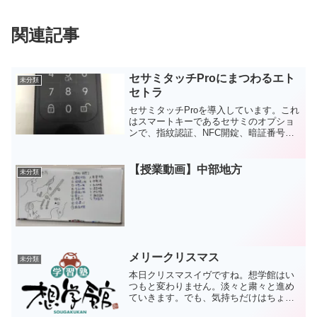
関連記事
セサミタッチProにまつわるエト
未分類
セトラ
セサミタッチProを導入しています。これ
はスマートキーであるセサミのオプショ
ンで、指紋認証、NFC開錠、暗証番号認
証が使えるようになるものです。下位モ
デルにセサミタッチがありますが、なぜ
上位モデルを選んだのかと言えば、キー
【授業動画】中部地方
未分類
パッドに施錠ボタン...
メリークリスマス
未分類
本日クリスマスイヴですね。想学館はい
つもと変わりません。淡々と粛々と進め
ていきます。でも、気持ちだけはちょっ
と浮かれてしまいますね。いつもならこ