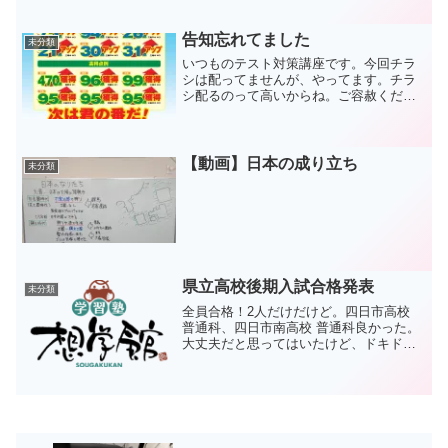
のテンションでケーキでも買うんですけ
ど、健康診断で引っかかったので止めて
おきます。
告知忘れてました
未分類
いつものテスト対策講座です。今回チラ
シは配ってませんが、やってます。チラ
シ配るのって高いからね。ご容赦くださ
い。でも、ブログに書き忘れてたのは言
い訳できないですね。
【動画】日本の成り立ち
未分類
県立高校後期入試合格発表
未分類
全員合格！2人だけだけど。四日市高校
普通科、四日市南高校 普通科良かった。
大丈夫だと思ってはいたけど、ドキドキ
した。