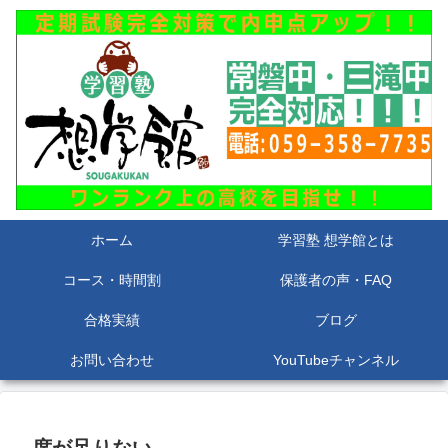
ホーム
学習塾 想学館とは
コース・時間割
保護者の声・FAQ
合格実績
ブログ
お問い合わせ
YouTubeチャンネル