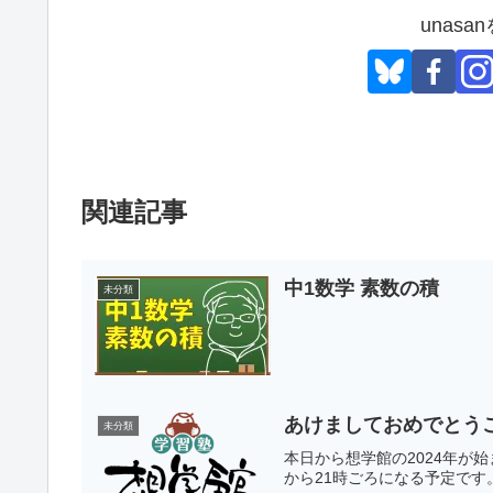
unas
関連記事
中1数学 素数の積
未分類
あけましておめでとう
未分類
本日から想学館の2024年が
から21時ごろになる予定で