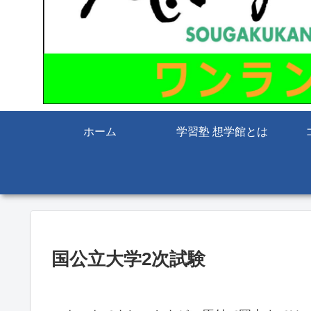
ホーム
学習塾 想学館とは
国公立大学2次試験