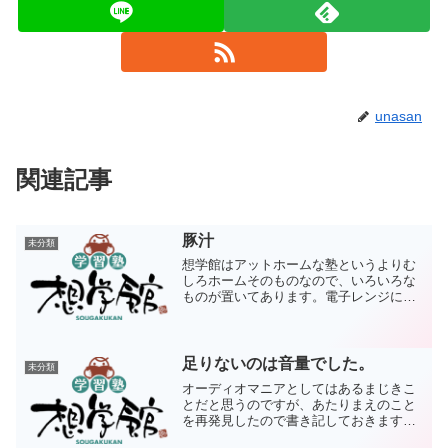
unasan
関連記事
豚汁
未分類
想学館はアットホームな塾というよりむ
しろホームそのものなので、いろいろな
ものが置いてあります。電子レンジに電
気ケトル、お菓子一式、お茶のパックに
カフェオレに豚汁。そう、豚汁。小腹が
すいたときに、あるいは夕食を買ってき
た際のお供に大活躍してい...
足りないのは音量でした。
未分類
オーディオマニアとしてはあるまじきこ
とだと思うのですが、あたりまえのこと
を再発見したので書き記しておきます。
音量をいつもよりかなり大きめに設定し