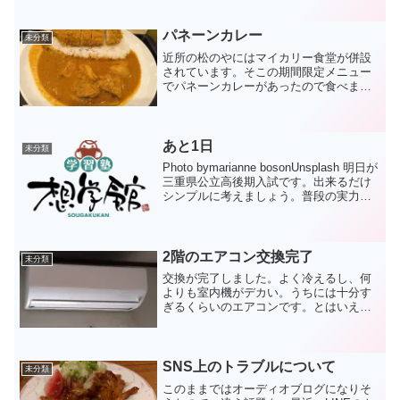
たら、低音の量に関する不満はなくなり
ました。それどころか、不満に思ってい
たほとんどのことは解決し...
パネーンカレー
未分類
近所の松のやにはマイカリー食堂が併設
されています。そこの期間限定メニュー
でパネーンカレーがあったので食べまし
た。やや辛いのですが、ココナッツミル
クの甘さがタイのカレーだなという感じ
です。おいしかったです。ただ、トッピ
ングのロースかつはいらな...
あと1日
未分類
Photo bymarianne bosonUnsplash 明日が
三重県公立高後期入試です。出来るだけ
シンプルに考えましょう。普段の実力を
発揮できるように、それだけを意識して
臨んで欲しいと思います。休憩時間中に
テストの出来のことを思い出す...
2階のエアコン交換完了
未分類
交換が完了しました。よく冷えるし、何
よりも室内機がデカい。うちには十分す
ぎるくらいのエアコンです。とはいえ、
これ1台で29畳はちょっと厳しいんじゃな
いかなあという印象です。個人的には、
20畳超えたら2台にするほうが無難かもし
れませんね。
SNS上のトラブルについて
未分類
このままではオーディオブログになりそ