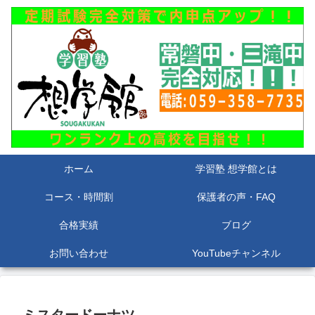
ホーム
学習塾 想学館とは
コース・時間割
保護者の声・FAQ
合格実績
ブログ
お問い合わせ
YouTubeチャンネル