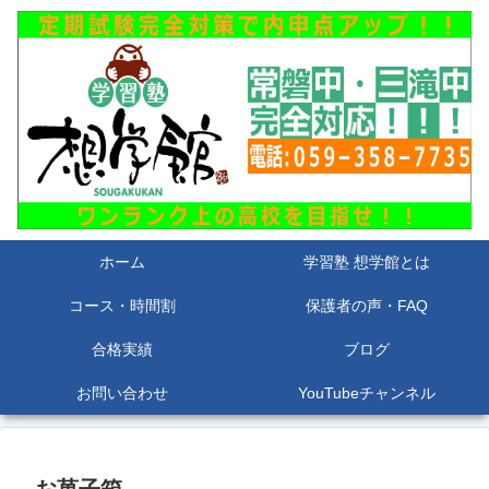
ホーム
学習塾 想学館とは
コース・時間割
保護者の声・FAQ
合格実績
ブログ
お問い合わせ
YouTubeチャンネル