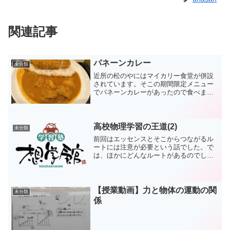
関連記事
パネーンカレー
未分類
近所の松のやにはマイカリー食堂が併設
されています。そこの期間限定メニュー
でパネーンカレーがあったので食べまし
た。やや辛いのですが、ココナッツミル
クの甘さがタイのカレーだなという感じ
です。おいしかったです。ただ、トッピ
ングのロースかつはいらな...
高校物理学習の王道(2)
未分類
前回はエッセンスとそこからつながるル
ートには注意が必要という話でした。で
は、ほかにどんなルートがあるのでしょ
うか。最近多く使っているのが、明快解
法講座→物理の良問問題集ルートです。
漆原先生の明快解法講座は、ちょうどい
い本というのが僕の評価で...
【授業動画】力と物体の運動の関
未分類
係