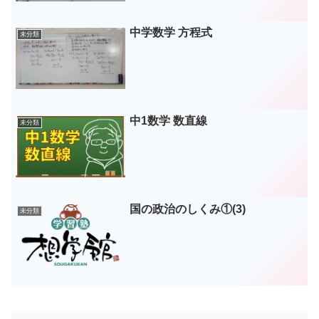
中学数学 方程式
未分類
中1数学 数直線
未分類
国の政治のしくみ①(3)
未分類