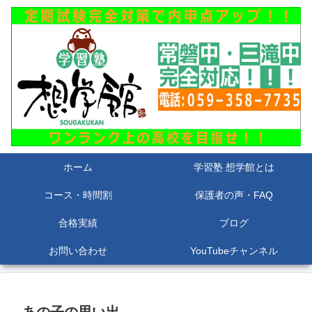
ホーム
学習塾 想学館とは
コース・時間割
保護者の声・FAQ
合格実績
ブログ
お問い合わせ
YouTubeチャンネル