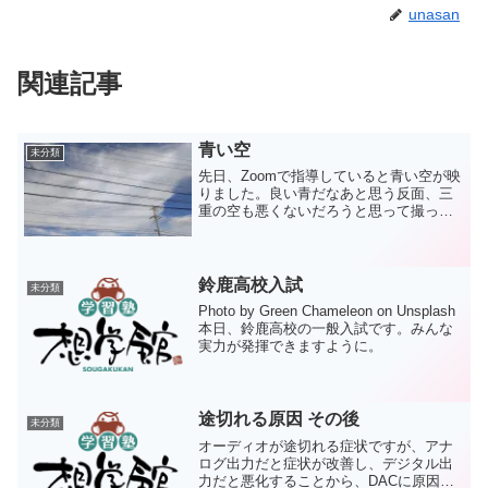
unasan
関連記事
青い空
未分類
先日、Zoomで指導していると青い空が映
りました。良い青だなあと思う反面、三
重の空も悪くないだろうと思って撮った
一枚です。良い青空です。
鈴鹿高校入試
未分類
Photo by Green Chameleon on Unsplash
本日、鈴鹿高校の一般入試です。みんな
実力が発揮できますように。
途切れる原因 その後
未分類
オーディオが途切れる症状ですが、アナ
ログ出力だと症状が改善し、デジタル出
力だと悪化することから、DACに原因が