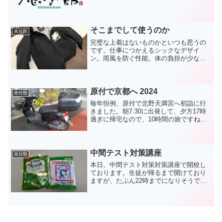
ある事が分かりました。どうも192kHz端
子の調子が良くないようなので、Roon内
MUSEの設定からサンプルレート変換を
有効にして...
そこまでして使うのか
未分類
完璧な上着はないものかといつも思うの
です。仕事につかえるシックなデザイ
ン。雨風を防ぐ性能。体の負担が少ない
重さ。リュックとの擦れに強い素材。今
は、通勤にモンベルのパウダーランドパ
ーカかカリマーのG-TX 3L マウンテンパ
ーカを着用していま...
原付で京都へ 2024
未分類
毎年恒例、原付で北野天満宮へ初詣に行
きました。朝7:30に出発して、夕方17時
過ぎに帰宅なので、10時間の旅ですね。
北野天満宮の滞在時間は50分くらいなの
で、9時間は移動です。毎年なんでこんな
ことやってるんだろうと思いながら運転
しているんで...
中間テスト対策講座
未分類
本日、中間テスト対策対策講座で開校し
ております。生徒が帰るまで開けており
ますが、たぶん22時までになりそうです
ね。写真はのど飴です。両方とも効くん
ですが、味は個性が強いです。昨日から
のどの調子が今一つなので早く治したい
です。