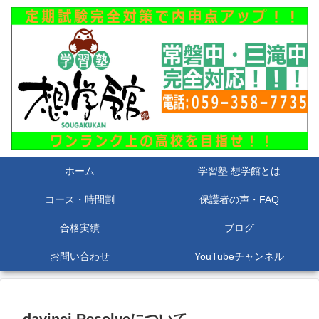
ホーム
学習塾 想学館とは
コース・時間割
保護者の声・FAQ
合格実績
ブログ
お問い合わせ
YouTubeチャンネル