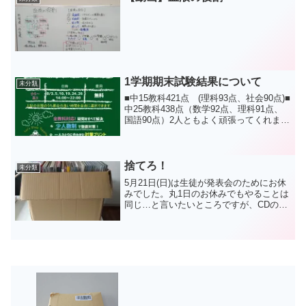
1学期期末試験結果について
未分類
■中15教科421点 (理科93点、社会90点)■
中25教科438点（数学92点、理科91点、
国語90点）2人ともよく頑張ってくれまし
た。中1の子は試験範囲が広くなる中、よ
く踏みとどまってくれたと思います。中2
の子は得意なはずの英語よりも数...
捨てろ！
未分類
5月21日(日)は生徒が発表会のためにお休
みでした。丸1日のお休みでもやることは
同じ…と言いたいところですが、CDの片
づけをしました。…で、要らなくなった
CDがこれだけあります。もはやCDは売
れるものではありません。ほしい人がい
ればいくらで...