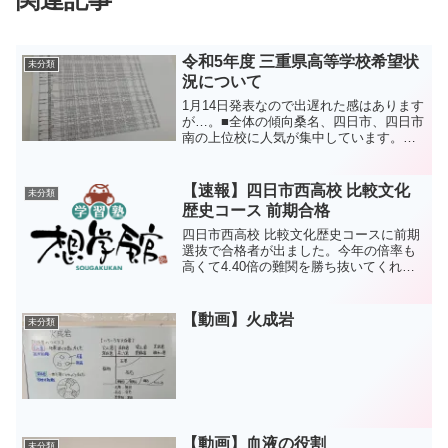
令和5年度 三重県高等学校希望状
未分類
況について
1月14日発表なので出遅れた感はあります
が…。■全体の傾向桑名、四日市、四日市
南の上位校に人気が集中しています。桑
名高校は学校計1.40倍、四日市高校は学
校計1.36倍、四日市南高校は学校計1.32
倍です。一方、川越高校は学校計1.23倍
【速報】四日市西高校 比較文化
未分類
で...
歴史コース 前期合格
四日市西高校 比較文化歴史コースに前期
選抜で合格者が出ました。今年の倍率も
高くて4.40倍の難関を勝ち抜いてくれま
した。ただ、この子の場合、力は十分に
あるので、プレッシャーとの勝負だった
と思います。過去問の点数を見ると平成
【動画】火成岩
未分類
26年度で209点...
【動画】血液の役割
未分類