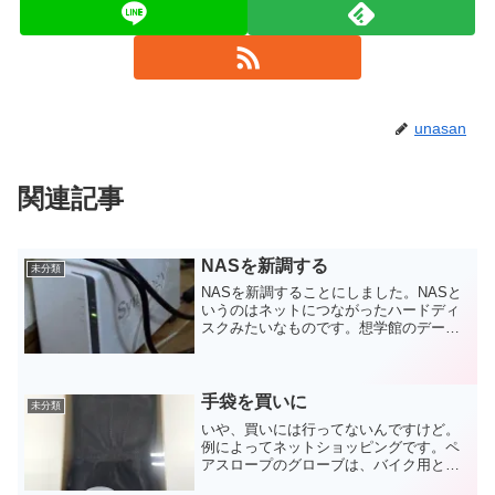
unasan
関連記事
NASを新調する
未分類
NASを新調することにしました。NASと
いうのはネットにつながったハードディ
スクみたいなものです。想学館のデータ
はこのNASにバックアップされているの
ですね。中のHDDは交換しているのです
が、装置の方は2015年製ということでも
うすぐ10年...
手袋を買いに
未分類
いや、買いには行ってないんですけど。
例によってネットショッピングです。ペ
アスロープのグローブは、バイク用とし
て最高峰と言っていいでしょう。革の