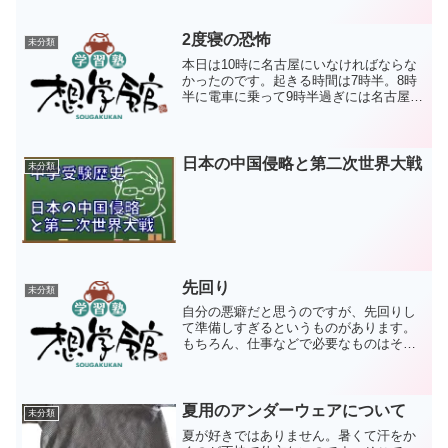
質、縫製の精度ともにハイレベルな製品
群です。今回購入したのは、PG-33Wと
いう製品。手の全面にサ...
2度寝の恐怖
未分類
本日は10時に名古屋にいなければならな
かったのです。起きる時間は7時半。8時
半に電車に乗って9時半過ぎには名古屋に
到着する予定でした。そう、2度寝です。
しかも、最初はそれと気づかず、「ああ
もう9時前か…。9時前。9時前!?」という
有様でした...
日本の中国侵略と第二次世界大戦
未分類
先回り
未分類
自分の悪癖だと思うのですが、先回りし
て準備しすぎるというものがあります。
もちろん、仕事などで必要なものはそれ
でいいのですが、そうでないものまで準
備しすぎる傾向にあります。平たく言う
とお金遣いが雑なのですね。やっぱりそ
ういうのは良くない。しっ...
夏用のアンダーウェアについて
未分類
夏が好きではありません。暑くて汗をか