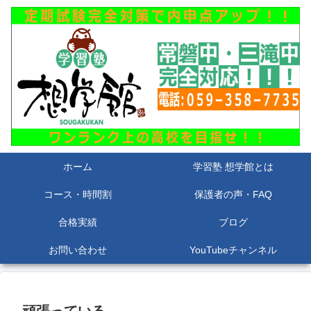
ホーム
学習塾 想学館とは
コース・時間割
保護者の声・FAQ
合格実績
ブログ
お問い合わせ
YouTubeチャンネル