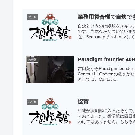
業務用複合機で自炊で
未分類
自炊というのは紙類をスキャ
です。当然ADFがついてい
在、Scansnapでスキャンし
Paradigm founde
未分類
吉田苑からParadigm foun
Contour1.1Obero
としては、Contour...
協賛
未分類
生徒が演劇部に入ったそうで
ておきました。想学館は四日
わけではありません。もちろん