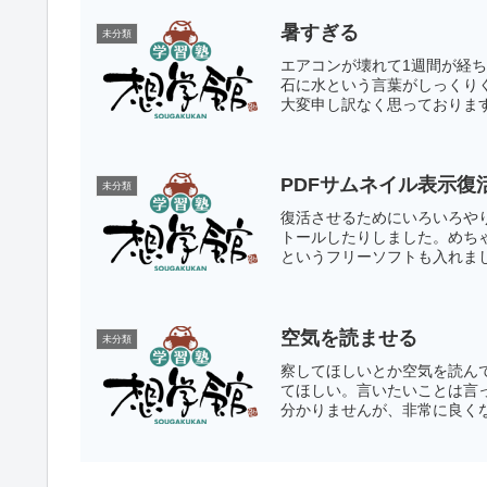
暑すぎる
未分類
エアコンが壊れて1週間が経
石に水という言葉がしっくり
大変申し訳なく思っております
PDFサムネイル表示復
未分類
復活させるためにいろいろやり
トールしたりしました。めちゃ
というフリーソフトも入れまし
空気を読ませる
未分類
察してほしいとか空気を読ん
てほしい。言いたいことは言
分かりませんが、非常に良くな