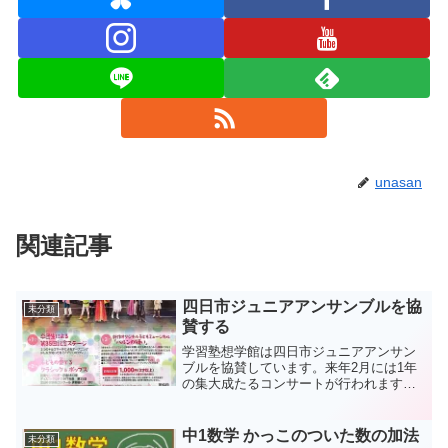
unasan
関連記事
四日市ジュニアアンサンブルを協
未分類
賛する
学習塾想学館は四日市ジュニアアンサン
ブルを協賛しています。来年2月には1年
の集大成たるコンサートが行われます。
毎年行きたいとは思いつつも、入試直前
ということで行けずじまいです。ご興味
のある方はぜひ見に行ってあげてくださ
中1数学 かっこのついた数の加法
未分類
い。子供たちの励みにな...