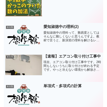
愛知淑徳中の理科(2)
未分類
愛知淑徳中の理科って、難易度としては
そんなに難しくないと思うんですよ。教
材で言うと、新演習の理科を解けるレベ
ルなら良い感じだと思うんですね。た
だ、一部に難問が混じってくるから困
る。毎年のように星座と天体の話が出題
されますが、やや難しいと思い...
【速報】エアコン取り付け工事中
未分類
現在、エアコン取り付け工事中です。2時
間もしないうちに取り付けが終わる予定
です。やっと冷えない環境から解放され
るんやなって。
単項式・多項式の計算
未分類