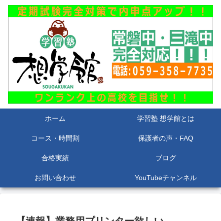
ホーム
学習塾 想学館とは
コース・時間割
保護者の声・FAQ
合格実績
ブログ
お問い合わせ
YouTubeチャンネル