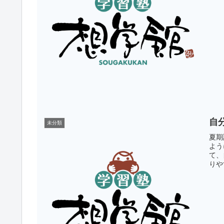
自
未分類
夏期
よう
て、
りや