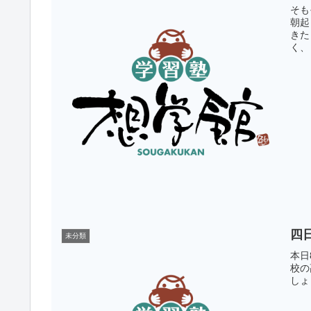
そも
朝起
きた
く、
四
未分類
本日
校の
しょ