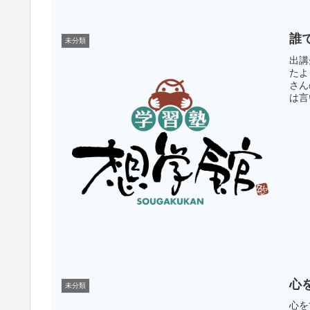
誰
未分類
出講
たよ
さん
は言
心
未分類
心を