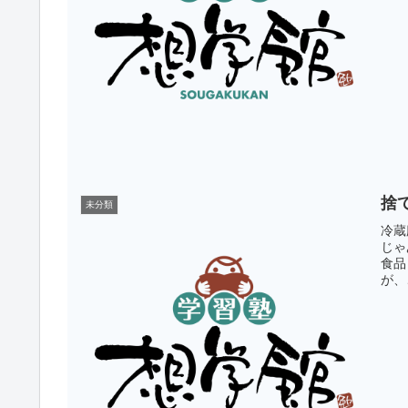
捨
未分類
冷蔵
じゃ
食品
が、