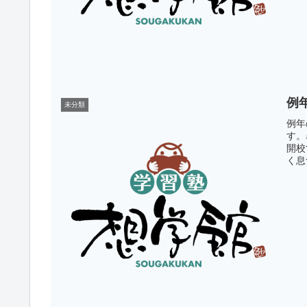
例
未分類
例年
す。
開校
く息