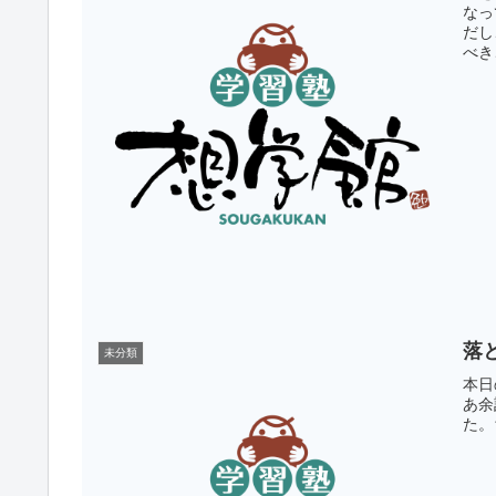
なっ
だし
べき
落
未分類
本日
あ余
た。