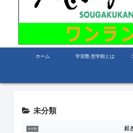
ホーム
学習塾 想学館とは
未分類
起
未分類